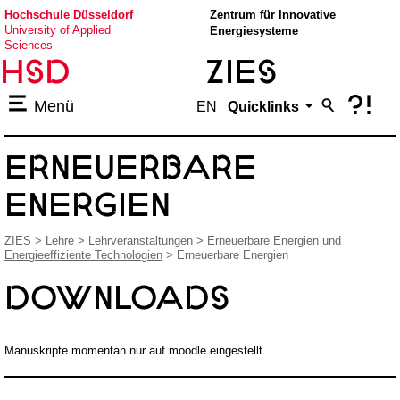
Hochschule
Hochschule Düsseldorf
Zentrum für Innovative
University of Applied
Energiesysteme
Düsseldorf
Sciences

ZIES
?!
Menü
EN
Quicklinks
ERNEUERBARE
ENERGIEN
ZIES
>
Lehre
>
Lehrveranstaltungen
>
Erneuerbare Energien und
Energieeffiziente Technologien
> Erneuerbare Energien
Downloads
Manuskripte momentan nur auf moodle eingestellt