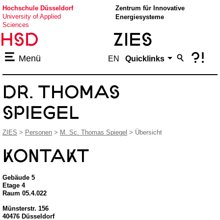
Hochschule
Hochschule Düsseldorf
Zentrum für Innovative
University of Applied
Energiesysteme
Düsseldorf
Sciences

ZIES
?!
Menü
EN
Quicklinks
DR. THOMAS
SPIEGEL
ZIES
>
Personen
>
M. Sc. Thomas Spiegel
> Übersicht
Kontakt
Gebäude
5
Etage
4
Raum
05.4.022
Münsterstr.
156
40476
Düsseldorf